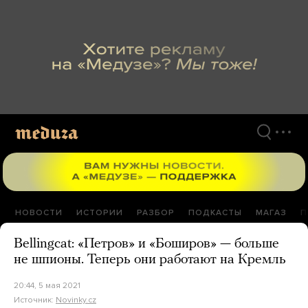
Перейти
к
материалам
НОВОСТИ
ИСТОРИИ
РАЗБОР
ПОДКАСТЫ
МАГАЗ
П
Bellingcat: «Петров» и «Боширов» — больше
не шпионы. Теперь они работают на Кремль
20:44, 5 мая 2021
Источник:
Novinky.cz