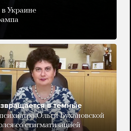
 в Украине
рампа
озвращается в темные
психиатра Ольги Бухановской
олся со стигматизацией