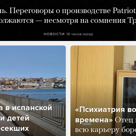
нь. Переговоры о производстве Patriot
олжаются — несмотря на сомнения Т
18 часов назад
НОВОСТИ
а в испанской
«Психиатрия в
и детей
времена»
Отец 
есекших
всю карьеру бор