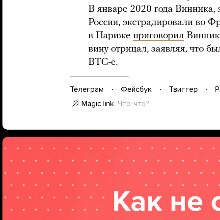
В январе 2020 года Винника, 
России, экстрадировали во Фр
в Париже
приговорил
Винника
вину отрицал, заявляя, что б
ВТС-е.
Телеграм
Фейсбук
Твиттер
P
Magic link
Что-что?