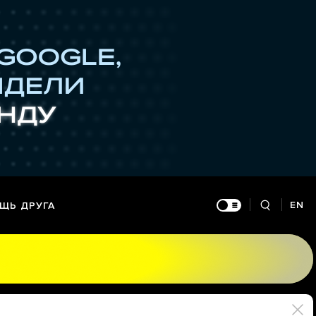
EN
ЩЬ ДРУГА