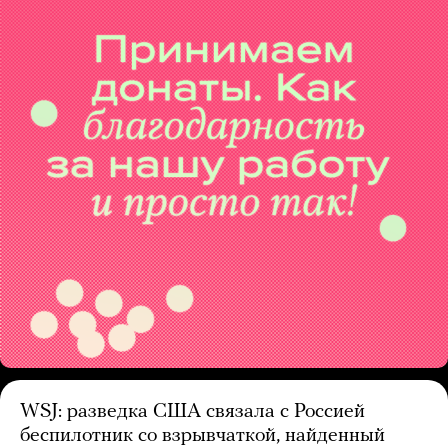
WSJ: разведка США связала с Россией
беспилотник со взрывчаткой, найденный