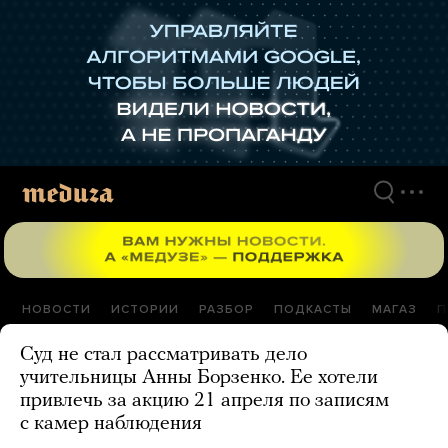
Перейти
к
материалам
НОВОСТИ
ИСТОРИИ
РАЗБОР
ПОДКАСТЫ
МАГАЗ
П
Суд не стал рассматривать дело
учительницы Анны Борзенко. Ее хотели
привлечь за акцию 21 апреля по записям
с камер наблюдения