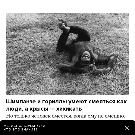
Шимпанзе и гориллы умеют смеяться как
люди, а крысы — хихикать
Но только человек смеется, когда ему не смешно.
А что еще наука знает о смехе?
МЫ ИСПОЛЬЗУЕМ КУКИ!
ЧТО ЭТО ЗНАЧИТ?
день назад
РАЗБОР