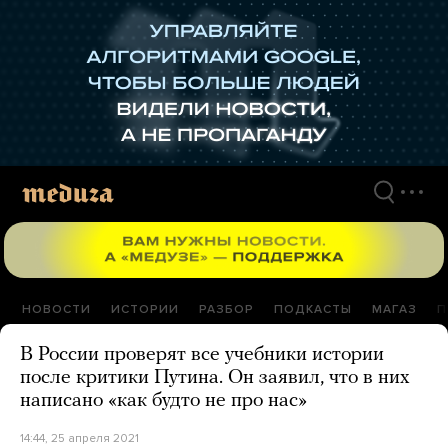
Перейти
к
материалам
НОВОСТИ
ИСТОРИИ
РАЗБОР
ПОДКАСТЫ
МАГАЗ
П
В России проверят все учебники истории
после критики Путина. Он заявил, что в них
написано «как будто не про нас»
14:44, 25 апреля 2021