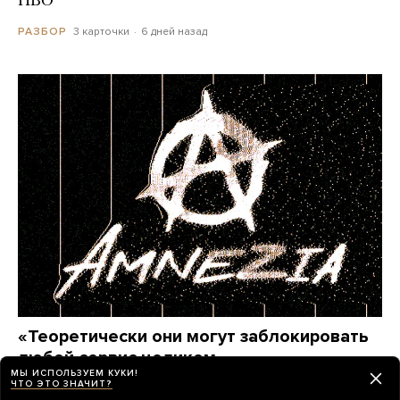
ПВО
3 карточки
6 дней назад
РАЗБОР
«Теоретически они могут заблокировать
любой сервис целиком»
МЫ ИСПОЛЬЗУЕМ КУКИ!
Этим летом Amnezia — один из самых популярных
ЧТО ЭТО ЗНАЧИТ?
VPN-сервисов у россиян — пережил крупнейшую