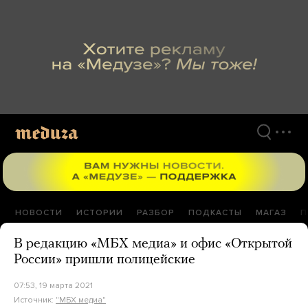
Перейти
к
материалам
НОВОСТИ
ИСТОРИИ
РАЗБОР
ПОДКАСТЫ
МАГАЗ
П
В редакцию «МБХ медиа» и офис «Открытой
России» пришли полицейские
07:53, 19 марта 2021
Источник:
"МБХ медиа"