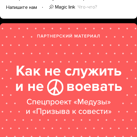
Magic link
Что-что?
Напишите нам