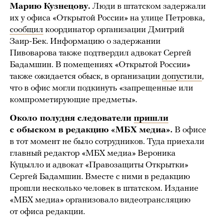
Марию Кузнецову.
Люди в штатском задержали
их у офиса «Открытой России» на улице Петровка,
сообщил
координатор организации Дмитрий
Заир-Бек. Информацию о задержании
Пивоварова также подтвердил адвокат Сергей
Бадамшин. В помещениях «Открытой России»
также ожидается обыск, в организации
допустили
,
что в офис могли подкинуть «запрещенные или
компрометирующие предметы».
Около полудня следователи
пришли
с обыском в редакцию «МБХ медиа».
В офисе
в тот момент не было сотрудников. Туда приехали
главный редактор «МБХ медиа» Вероника
Куцылло и адвокат «Правозащиты Открытки»
Сергей Бадамшин. Вместе с ними в редакцию
прошли несколько человек в штатском. Издание
«МБХ медиа» организовало видеотрансляцию
от офиса редакции.