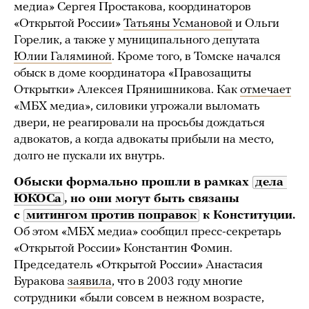
медиа» Сергея Простакова, координаторов
«Открытой России»
Татьяны Усмановой
и Ольги
Горелик, а также у муниципального депутата
Юлии Галяминой
. Кроме того, в Томске начался
обыск в доме координатора «Правозащиты
Открытки» Алексея Прянишникова. Как
отмечает
«МБХ медиа», силовики угрожали выломать
двери, не реагировали на просьбы дождаться
адвокатов, а когда адвокаты прибыли на место,
долго не пускали их внутрь.
Обыски формально прошли в рамках
дела 
ЮКОСа
, но они могут быть связаны
с
митингом против поправок
к Конституции.
Об этом «МБХ медиа» сообщил пресс-секретарь
«Открытой России» Константин Фомин.
Председатель «Открытой России» Анастасия
Буракова
заявила
, что в 2003 году многие
сотрудники «были совсем в нежном возрасте,