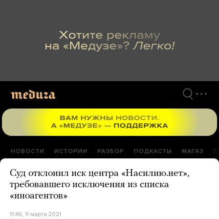
Перейти
к
материалам
НОВОСТИ
ИСТОРИИ
РАЗБОР
ПОДКАСТЫ
МАГАЗ
П
Суд отклонил иск центра «Насилию.нет»,
требовавшего исключения из списка
«иноагентов»
11:46, 11 марта 2021