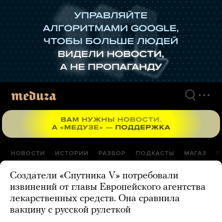
Перейти
к
материалам
НОВОСТИ
ИСТОРИИ
РАЗБОР
ПОДКАСТЫ
МАГАЗ
П
Создатели «Спутника V» потребовали
извинений от главы Европейского агентства
лекарственных средств. Она сравнила
вакцину с русской рулеткой