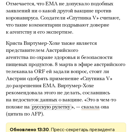
Отмечается, что EMA не допускало подобных
заявлений ни о какой другой вакцине против
коронавируса. Создатели «Спутника V» считают,
что такие комментарии подрывают доверие
к агентству и его экспертизе.
Криста Виртумер-Хохе также является
представителем Австрийского
агентства по охране здоровья и безопасности
пищевых продуктов. 8 марта в эфире австрийского
телеканала ORF ей задали вопрос, стоит ли
Австрии одобрять применение «Спутника V»
до разрешения EMA. Виртумер-Хохе
рекомендовала этого не делать, сославшись
на недостаток данных о вакцине. «Это в чем-то
похоже на
русскую рулетку
», —
сказала
она
(цитата по AFP).
Обновлено 13:30
. Пресс-секретарь президента