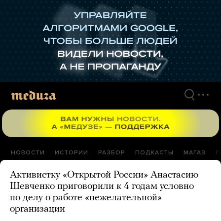
Перейти
к
материалам
НОВОСТИ
ИСТОРИИ
РАЗБОР
ПОДКАСТЫ
МАГАЗ
П
Активистку «Открытой России» Анастасию
Шевченко приговорили к 4 годам условно
по делу о работе «нежелательной»
организации