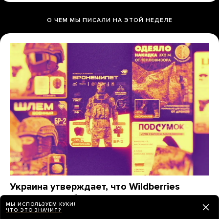
О ЧЕМ МЫ ПИСАЛИ НА ЭТОЙ НЕДЕЛЕ
Украина утверждает, что Wildberries
помогает снабжать армию РФ. Это
МЫ ИСПОЛЬЗУЕМ КУКИ!
действительно так?
ЧТО ЭТО ЗНАЧИТ?