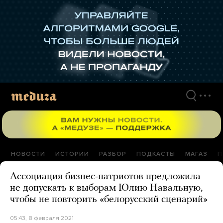
Перейти
к
материалам
НОВОСТИ
ИСТОРИИ
РАЗБОР
ПОДКАСТЫ
МАГАЗ
П
Ассоциация бизнес-патриотов предложила
не допускать к выборам Юлию Навальную,
чтобы не повторить «белорусский сценарий»
05:43, 8 февраля 2021