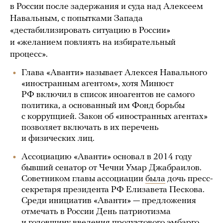
в России после задержания и суда над Алексеем
Навальным, с попытками Запада
«дестабилизировать ситуацию в России»
и «желанием повлиять на избирательный
процесс».
Глава «Аванти» называет Алексея Навального
«иностранным агентом», хотя Минюст
РФ включил в список иноагентов не самого
политика, а основанный им Фонд борьбы
с коррупцией. Закон об «иностранных агентах»
позволяет включать в их перечень
и физических лиц.
Ассоциацию «Аванти» основал в 2014 году
бывший сенатор от Чечни Умар Джабраилов.
Советником главы ассоциации
была
дочь пресс-
секретаря президента РФ Елизавета Пескова.
Среди инициатив «Аванти» — предложения
отмечать в России День патриотизма
и годовщину введения продуктового эмбарго