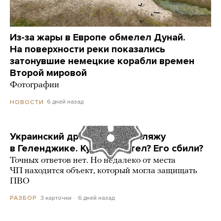
Из-за жары в Европе обмелел Дунай.
На поверхности реки показались
затонувшие немецкие корабли времен
Второй мировой
Фотографии
6 дней назад
НОВОСТИ
Украинский дрон попал по пляжу
в Геленджике. Куда он летел? Его сбили?
Точных ответов нет. Но недалеко от места
ЧП находится объект, который могла защищать
ПВО
3 карточки
6 дней назад
РАЗБОР