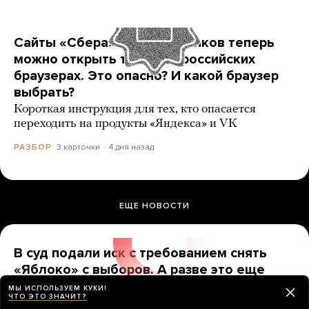
Сайты «Сбера» и других банков теперь
можно открыть только в российских
браузерах. Это опасно? И какой браузер
выбрать?
Короткая инструкция для тех, кто опасается
переходить на продукты «Яндекса» и VK
3 карточки
4 дня назад
РАЗБОР
ЕЩЕ НОВОСТИ
В суд подали иск с требованием снять
«Яблоко» с выборов. А разве это еще
можно сделать?
МЫ ИСПОЛЬЗУЕМ КУКИ!
ЧТО ЭТО ЗНАЧИТ?
До какой даты надо продержаться, чтобы партию