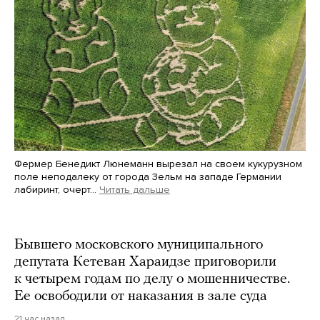
Фермер Бенедикт Люнеманн вырезал на своем кукурузном
поле неподалеку от города Зельм на западе Германии
лабиринт, очерт…
Читать дальше
Martin Meissner / AP / Scanpix / LETA
Бывшего московского муниципального
депутата Кетеван Хараидзе приговорили
к четырем годам по делу о мошенничестве.
Ее освободили от наказания в зале суда
21 час назад