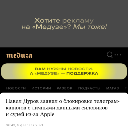
Перейти
к
материалам
НОВОСТИ
ИСТОРИИ
РАЗБОР
ПОДКАСТЫ
МАГАЗ
П
Павел Дуров заявил о блокировке телеграм-
каналов с личными данными силовиков
и судей из-за Apple
06:49, 6 февраля 2021