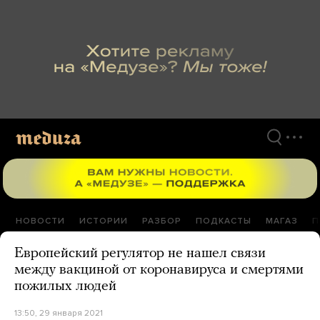
Перейти
к
материалам
НОВОСТИ
ИСТОРИИ
РАЗБОР
ПОДКАСТЫ
МАГАЗ
П
Европейский регулятор не нашел связи
между вакциной от коронавируса и смертями
пожилых людей
13:50, 29 января 2021