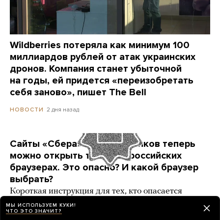
Wildberries потеряла как минимум 100
миллиардов рублей от атак украинских
дронов. Компания станет убыточной
на годы, ей придется «переизобретать
себя заново», пишет The Bell
2 дня назад
НОВОСТИ
Сайты «Сбера» и других банков теперь
можно открыть только в российских
браузерах. Это опасно? И какой браузер
выбрать?
Короткая инструкция для тех, кто опасается
переходить на продукты «Яндекса» и VK
МЫ ИСПОЛЬЗУЕМ КУКИ!
ЧТО ЭТО ЗНАЧИТ?
3 карточки
2 дня назад
РАЗБОР