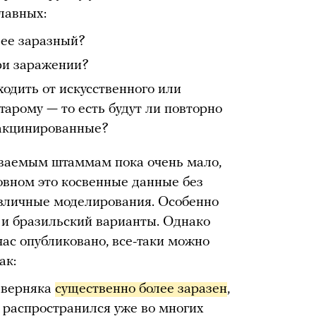
лавных:
ее заразный?
ри заражении?
одить от искусственного или
тарому — то есть будут ли повторно
вакцинированные?
ваемым штаммам пока очень мало,
овном это косвенные данные без
азличные моделирования. Особенно
и бразильский варианты. Однако
час опубликовано, все-таки можно
ак:
аверняка
существенно более заразен
,
 распространился уже во многих