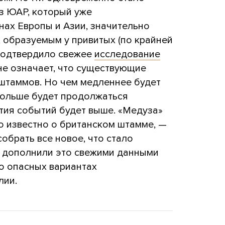
из ЮАР, который уже
нах Европы и Азии, значительно
, образуемым у привитых (по крайней
 подтвердило свежее
исследование
не означает, что существующие
штаммов. Но чем медленнее будет
дольше будет продолжаться
ития событий будет выше. «Медуза»
о известно о британском штамме, —
собрать все новое, что стало
и дополнили это свежими данными
о опасных вариантах
лии.