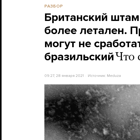
РАЗБОР
Британский штам
более летален. 
могут не сработа
бразильский
Что 
09:27, 28 января 2021
Источник:
Meduza