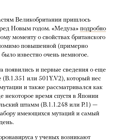
ластям Великобритании пришлось
еред Новым годом. «Медуза»
подробно
 тому моменту о свойствах британского
я помимо повышенной (примерно
а было известно очень немногое.
а появились и первые сведения о еще
B.1.351 или 501Y.V2), который нес
мутации и также рассматривался как
е некоторое время спустя в Японии
ьский штамм (B.1.1.248 или P.1) —
набору имеющихся мутаций и самый
день.
ронавируса у ученых возникают