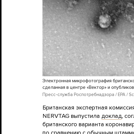
Электронная микрофотография британско
сделанная в центре «Вектор» и опубликов
Пресс-служба Роспотребнадзора / EPA / Sca
Британская экспертная комисси
NERVTAG выпустила
доклад
, со
британского варианта коронавиру
по сравнению с обычным штамм