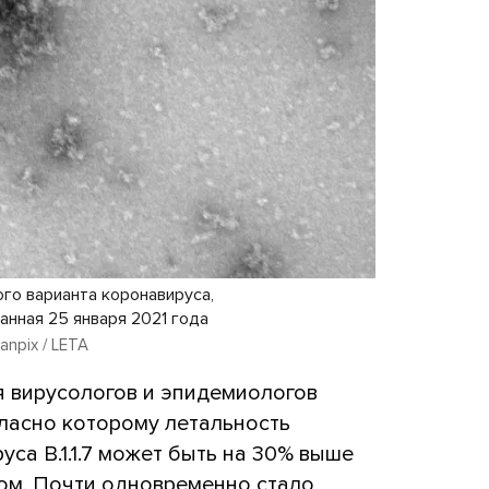
го варианта коронавируса,
анная 25 января 2021 года
npix / LETA
я вирусологов и эпидемиологов
гласно которому летальность
са B.1.1.7 может быть на 30% выше
ом. Почти одновременно стало