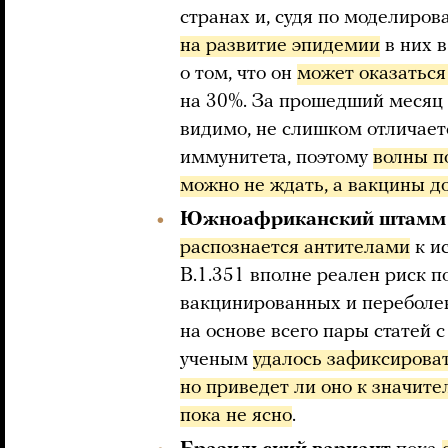
странах и, судя по моделиро
на развитие эпидемии
в них 
о том, что он
может оказаться
на 30%. За прошедший месяц с
видимо, не слишком отличаетс
иммунитета, поэтому
волны п
можно не ждать, а вакцины д
Южноафриканский штамм
распознается антителами
к ис
B.1.351 вполне реален риск 
вакцинированных и переболе
на основе всего пары статей 
ученым
удалось зафиксироват
но приведет ли оно к значите
пока не ясно
.