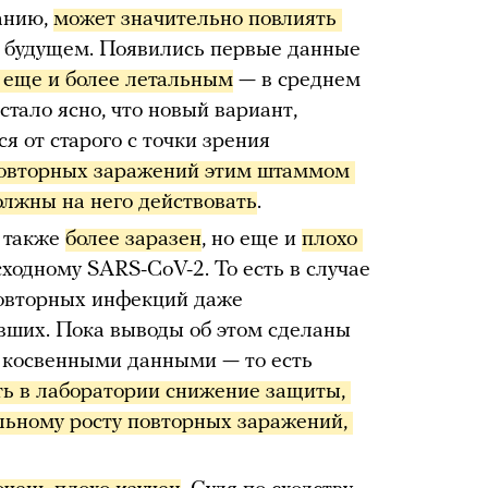
ванию,
может значительно повлиять 
в будущем. Появились первые данные
 еще и более летальным
— в среднем
тало ясно, что новый вариант,
я от старого с точки зрения
овторных заражений этим штаммом 
олжны на него действовать
.
также
более заразен
, но еще и
плохо 
ходному SARS-CoV-2. То есть в случае
повторных инфекций даже
вших. Пока выводы об этом сделаны
с косвенными данными — то есть
ь в лаборатории снижение защиты, 
льному росту повторных заражений, 