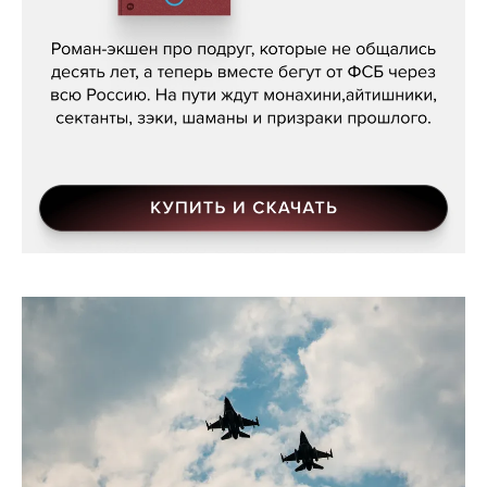
Кира Ярмыш, «Тут недалеко»