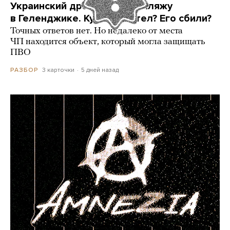
Украинский дрон попал по пляжу
в Геленджике. Куда он летел? Его сбили?
Точных ответов нет. Но недалеко от места
ЧП находится объект, который могла защищать
ПВО
3 карточки
5 дней назад
РАЗБОР