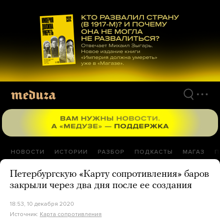
Перейти
к
материалам
НОВОСТИ
ИСТОРИИ
РАЗБОР
ПОДКАСТЫ
МАГАЗ
П
Петербургскую «Карту сопротивления» баров
закрыли через два дня после ее создания
18:53, 10 декабря 2020
Источник:
Карта сопротивления