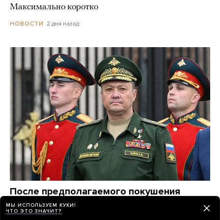
Максимально коротко
2 дня назад
НОВОСТИ
После предполагаемого покушения
на главкома ВКС Александра Чайко
МЫ ИСПОЛЬЗУЕМ КУКИ!
ЧТО ЭТО ЗНАЧИТ?
прошло три дня. Что мы знаем