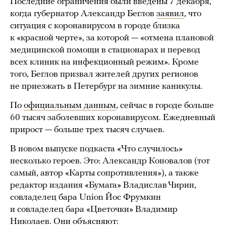
Последние ограничения были введены 7 декабря,
когда губернатор Александр Беглов
заявил
, что
ситуация с коронавирусом в городе близка
к «красной черте», за которой — «отмена плановой
медицинской помощи в стационарах и перевод
всех клиник на инфекционный режим». Кроме
того, Беглов призвал жителей других регионов
не приезжать в Петербург на зимние каникулы.
По
официальным данным
, сейчас в городе больше
60 тысяч заболевших коронавирусом. Ежедневный
прирост — больше трех тысяч случаев.
В новом выпуске подкаста «Что случилось»
несколько героев. Это: Александр Коновалов (тот
самый, автор «Карты сопротивления»), а также
редактор издания «Бумага» Владислав Чирин,
совладелец бара Union Йос Фрумкин
и совладелец бара «Цветочки» Владимир
Николаев. Они объясняют: