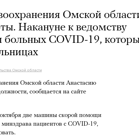
воохранения Омской област
оты. Накануне к ведомству
и больных COVID-19, котор
ольницах
льства Омской области
анения Омской области Анастасию
олжности, сообщается на сайте
7 октября две машины скорой помощи
о минздрава пациентов с COVID-19,
овать.