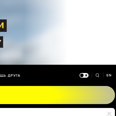
EN
ЩЬ ДРУГА