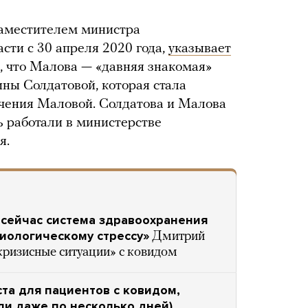
заместителем министра
сти с 30 апреля 2020 года,
указывает
т, что Малова — «давняя знакомая»
ны Солдатовой, которая стала
ачения Маловой. Солдатова и Малова
ь работали в министерстве
я.
 сейчас система здравоохранения
миологическому стрессу»
Дмитрий
кризисные ситуации» с ковидом
та для пациентов с ковидом,
ли даже по несколько дней)