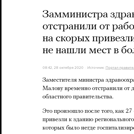
Замминистра здра
отстранили от раб
на скорых привезл
не нашли мест в б
08:42, 28 октября 2020
Источник:
Портал правите
Заместителя министра здравоохр
Малову временно отстранили от д
областного правительства.
Это произошло после того, как 2
привезли к зданию региональног
которых было негде госпитализир