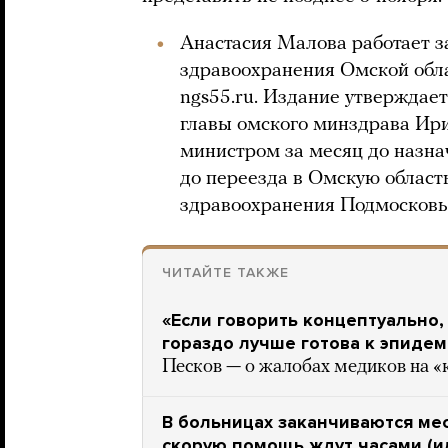
Анастасия Малова работает 
здравоохранения Омской обла
ngs55.ru. Издание утверждае
главы омского минздрава Ири
министром за месяц до назн
до переезда в Омскую област
здравоохранения Подмосковь
ЧИТАЙТЕ ТАКЖЕ
«Если говорить концептуально,
гораздо лучше готова к эпиде
Песков — о жалобах медиков на «
В больницах заканчиваются мес
скорую помощь ждут часами (и