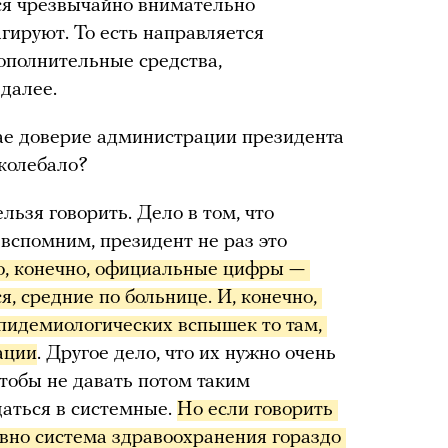
тся чрезвычайно внимательно
гируют. То есть направляется
ополнительные средства,
 далее.
чае доверие администрации президента
колебало?
ельзя говорить. Дело в том, что
вспомним, президент не раз это
о, конечно, официальные цифры — 
я, средние по больнице. И, конечно, 
пидемиологических вспышек то там, 
ации
. Другое дело, что их нужно очень
чтобы не давать потом таким
аться в системные.
Но если говорить 
авно система здравоохранения гораздо 