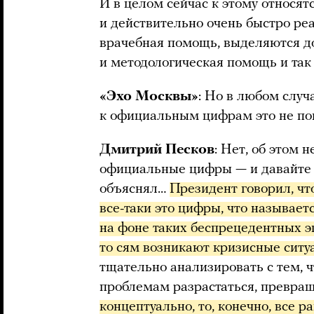
И в целом сейчас к этому относя
и действительно очень быстро реа
врачебная помощь, выделяются д
и методологическая помощь и так
«Эхо Москвы»
: Но в любом слу
к официальным цифрам это не по
Дмитрий Песков
: Нет, об этом н
официальные цифры — и давайте 
объяснял…
Президент говорил, чт
все-таки это цифры, что называетс
на фоне таких беспрецедентных э
то сям возникают кризисные ситу
тщательно анализировать с тем, 
проблемам разрастаться, превращ
концептуально, то, конечно, все р