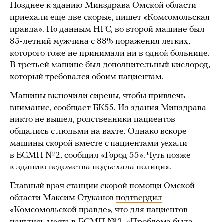
Позднее к зданию Минздрава Омской области
приехали еще две скорые,
пишет
«Комсомольская
правда». По данным НГС, во второй машине был
85-летний мужчина с 88% поражения легких,
которого тоже не принимали ни в одной больнице.
В третьей машине был дополнительный кислород,
который требовался обоим пациентам.
Машины включили сирены, чтобы привлечь
внимание,
сообщает
БК55. Из здания Минздрава
никто не вышел, родственники пациентов
общались с людьми на вахте. Однако вскоре
машины скорой вместе с пациентами уехали
в БСМП № 2,
сообщил
«Город 55». Чуть позже
к зданию ведомства подъехала полиция.
Главный врач станции скорой помощи Омской
области Максим Стуканов
подтвердил
«Комсомольской правде», что для пациентов
нашлись места в
БСМП № 2. «Проблема была,