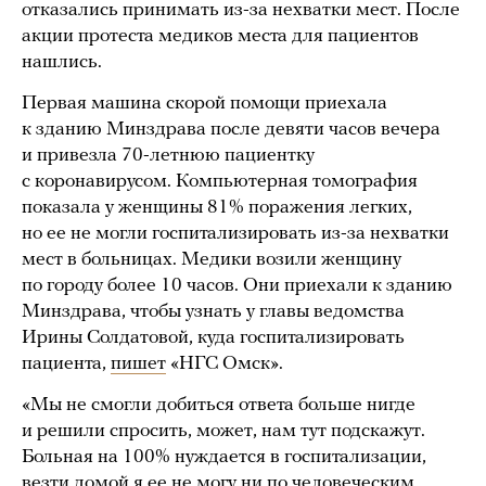
отказались принимать из-за нехватки мест. После
акции протеста медиков места для пациентов
нашлись.
Первая машина скорой помощи приехала
к зданию Минздрава после девяти часов вечера
и привезла 70-летнюю пациентку
с коронавирусом. Компьютерная томография
показала у женщины 81% поражения легких,
но ее не могли госпитализировать из-за нехватки
мест в больницах. Медики возили женщину
по городу более 10 часов. Они приехали к зданию
Минздрава, чтобы узнать у главы ведомства
Ирины Солдатовой, куда госпитализировать
пациента,
пишет
«НГС Омск».
«Мы не смогли добиться ответа больше нигде
и решили спросить, может, нам тут подскажут.
Больная на 100% нуждается в госпитализации,
везти домой я ее не могу ни по человеческим,