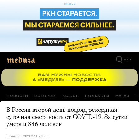
Перейти
к
материалам
НОВОСТИ
ИСТОРИИ
РАЗБОР
ПОДКАСТЫ
МАГАЗ
П
В России второй день подряд рекордная
суточная смертность от COVID-19. За сутки
умерли 346 человек
07:44, 28 октября 2020