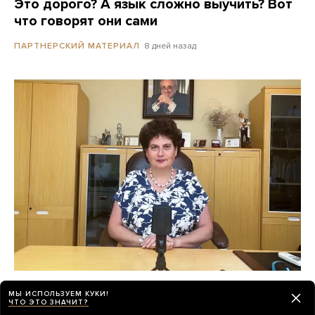
Это дорого? А язык сложно выучить? Вот
что говорят они сами
8 дней назад
ПАРТНЕРСКИЙ МАТЕРИАЛ
«Психиатрия возвращается в темные
МЫ ИСПОЛЬЗУЕМ КУКИ!
времена»
ЧТО ЭТО ЗНАЧИТ?