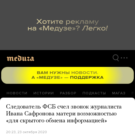
Перейти
к
материалам
НОВОСТИ
ИСТОРИИ
РАЗБОР
ПОДКАСТЫ
МАГАЗ
П
Следователь ФСБ счел звонок журналиста
Ивана Сафронова матери возможностью
«для скрытого обмена информацией»
20:23, 23 октября 2020