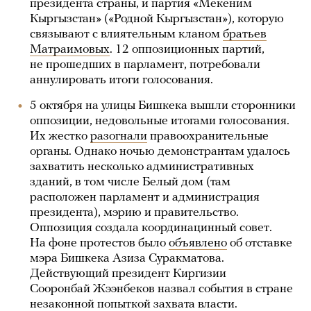
президента страны, и партия «Мекеним
Кыргызстан» («Родной Кыргызстан»), которую
связывают с влиятельным кланом
братьев
Матраимовых
. 12 оппозиционных партий,
не прошедших в парламент, потребовали
аннулировать итоги голосования.
5 октября на улицы Бишкека вышли сторонники
оппозиции, недовольные итогами голосования.
Их жестко
разогнали
правоохранительные
органы. Однако ночью демонстрантам удалось
захватить несколько административных
зданий, в том числе Белый дом (там
расположен парламент и администрация
президента), мэрию и правительство.
Оппозиция создала координацинный совет.
На фоне протестов было
объявлено
об отставке
мэра Бишкека Азиза Суракматова.
Действующий президент Киргизии
Сооронбай Жээнбеков назвал события в стране
незаконной попыткой захвата власти.