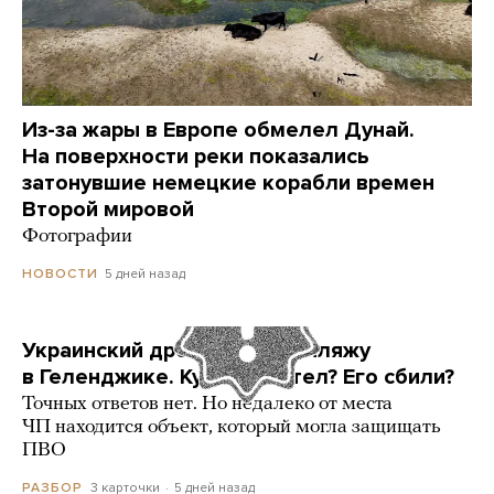
Из-за жары в Европе обмелел Дунай.
На поверхности реки показались
затонувшие немецкие корабли времен
Второй мировой
Фотографии
5 дней назад
НОВОСТИ
Украинский дрон попал по пляжу
в Геленджике. Куда он летел? Его сбили?
Точных ответов нет. Но недалеко от места
ЧП находится объект, который могла защищать
ПВО
3 карточки
5 дней назад
РАЗБОР