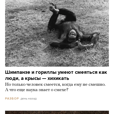
Шимпанзе и гориллы умеют смеяться как
люди, а крысы — хихикать
Но только человек смеется, когда ему не смешно.
А что еще наука знает о смехе?
день назад
РАЗБОР