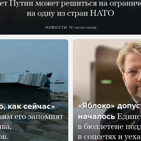
лет Путин может решиться на огранич
на одну из стран НАТО
18 часов назад
НОВОСТИ
«Яблоко» допус
, как сейчас»
началось
ким его запомнят
Единс
ва,
в бюллетене по
ов.
в соцсетях и уех