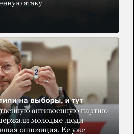
енную атаку
тили на выборы, и тут
твенную антивоенную партию
ддержали молодые люди
авшая оппозиция. Ее уже