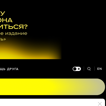
EN
ЩЬ ДРУГА