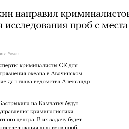
кин направил криминалисто
я исследования проб с места
а
итет России
ксперты-криминалисты СК для
агрязнения океана в Авачинском
ие дал глава ведомства Александр
Бастрыкина на Камчатку будут
 управления криминалистики
ного центра. В их задачу будет
о исследования анализов проб.