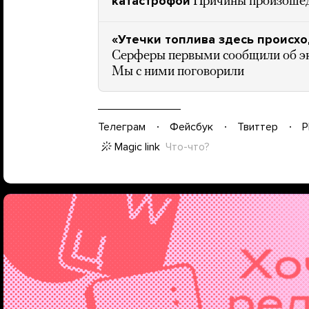
катастрофой
Причины произошед
«Утечки топлива здесь происхо
Серферы первыми сообщили об эк
Мы с ними поговорили
Телеграм
Фейсбук
Твиттер
P
Magic link
Что-что?