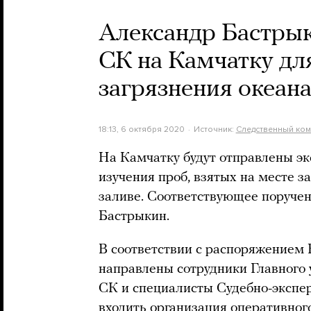
Александр Бастры
СК на Камчатку дл
загрязнения океан
18:13, 6 октября 2020
Источник:
Следственный ком
На Камчатку будут отправлены э
изучения проб, взятых на месте з
заливе. Соответствующее поручен
Бастрыкин.
В соответствии с распоряжением 
направлены сотрудники Главного
СК и специалисты Судебно-эксперт
входить организация оперативног