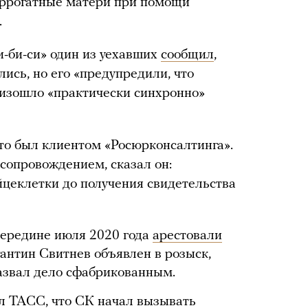
уррогатные матери при помощи
.
и-би-си» один из уехавших
сообщил
,
лись, но его «предупредили, что
роизошло «практически синхронно»
что был клиентом «Росюрконсалтинга».
опровождением, сказал он:
йцеклетки до получения свидетельства
 середине июля 2020 года
арестовали
антин Свитнев объявлен в розыск,
назвал дело сфабрикованным.
л
ТАСС, что СК начал вызывать