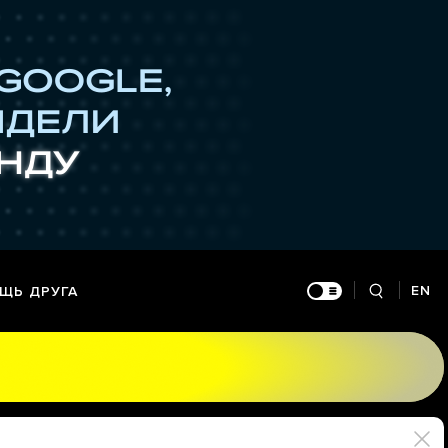
EN
ЩЬ ДРУГА