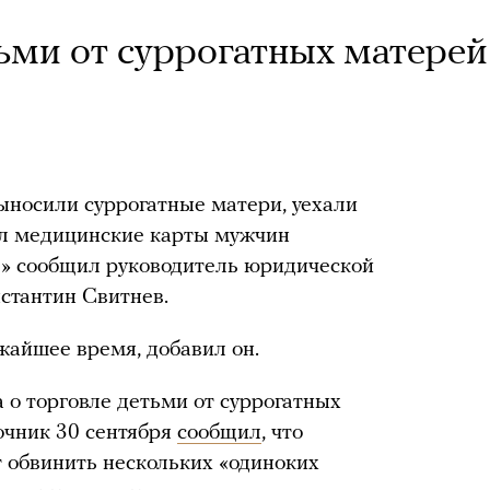
ьми от суррогатных матерей
ыносили суррогатные матери, уехали
ъял медицинские карты мужчин
е» сообщил руководитель юридической
стантин Свитнев.
жайшее время, добавил он.
 о торговле детьми от суррогатных
очник 30 сентября
сообщил
, что
т обвинить нескольких «одиноких