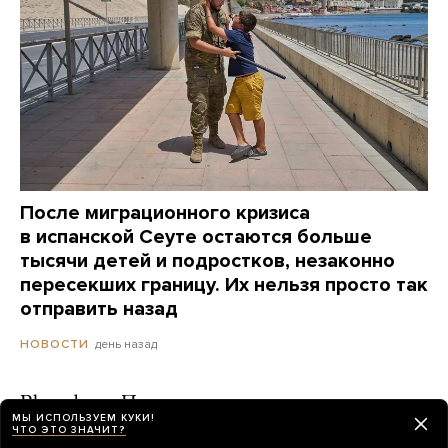
После миграционного кризиса
в испанской Сеуте остаются больше
тысячи детей и подростков, незаконно
пересекших границу. Их нельзя просто так
отправить назад
день назад
НОВОСТИ
Bloomberg: Путин начал давить
МЫ ИСПОЛЬЗУЕМ КУКИ!
на Набиуллину из-за ключевой ставки
ЧТО ЭТО ЗНАЧИТ?