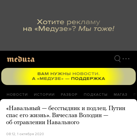
Перейти
к
материалам
НОВОСТИ
ИСТОРИИ
РАЗБОР
ПОДКАСТЫ
МАГАЗ
П
«Навальный — бесстыдник и подлец. Путин
спас его жизнь». Вячеслав Володин —
об отравлении Навального
08:12, 1 октября 2020