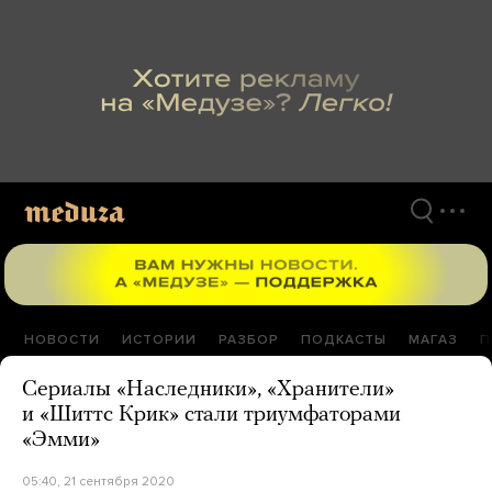
Перейти
к
материалам
НОВОСТИ
ИСТОРИИ
РАЗБОР
ПОДКАСТЫ
МАГАЗ
П
Сериалы «Наследники», «Хранители»
и «Шиттс Крик» стали триумфаторами
«Эмми»
05:40, 21 сентября 2020