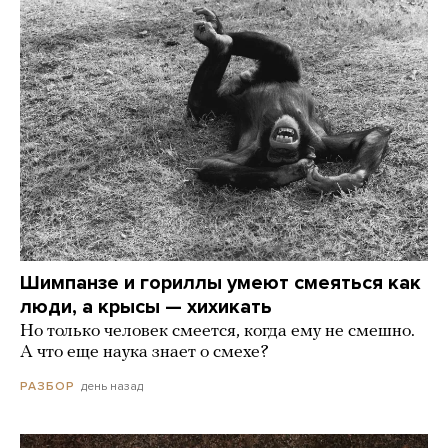
Шимпанзе и гориллы умеют смеяться как
люди, а крысы — хихикать
Но только человек смеется, когда ему не смешно.
А что еще наука знает о смехе?
день назад
РАЗБОР