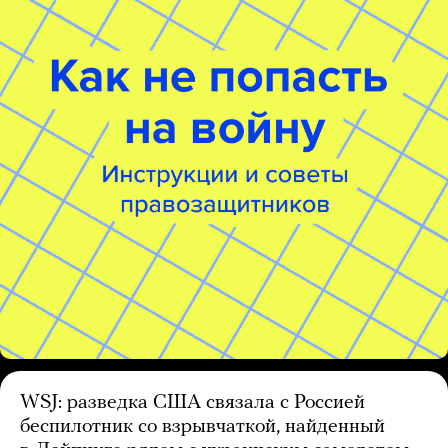
WSJ: разведка США связала с Россией
беспилотник со взрывчаткой, найденный