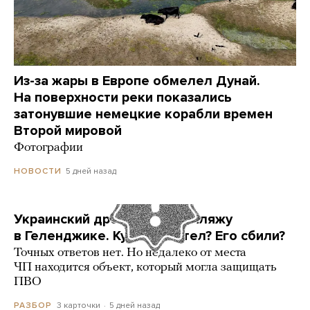
Из-за жары в Европе обмелел Дунай.
На поверхности реки показались
затонувшие немецкие корабли времен
Второй мировой
Фотографии
5 дней назад
НОВОСТИ
Украинский дрон попал по пляжу
в Геленджике. Куда он летел? Его сбили?
Точных ответов нет. Но недалеко от места
ЧП находится объект, который могла защищать
ПВО
3 карточки
5 дней назад
РАЗБОР