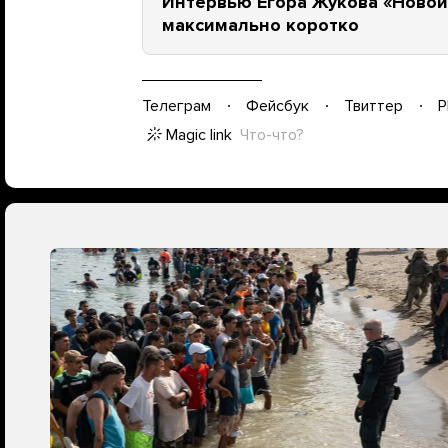
Интервью Егора Жукова «Новой
максимально коротко
Телеграм
Фейсбук
Твиттер
P
Magic link
Что-что?