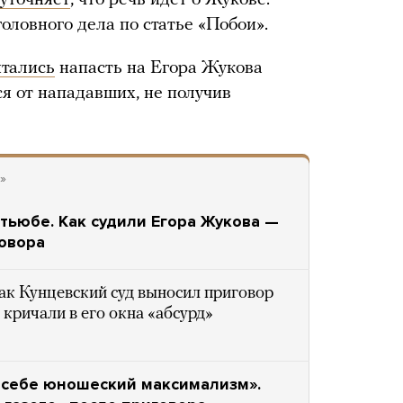
уточняет
, что речь идет о Жукове.
оловного дела по статье «Побои».
тались
напасть на Егора Жукова
ся от нападавших, не получив
»
ютьюбе. Как судили Егора Жукова —
говора
ак Кунцевский суд выносил приговор
кричали в его окна «абсурд»
в себе юношеский максимализм».