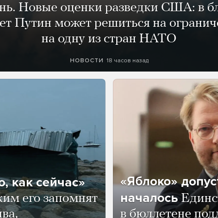
ень. Новые оценки разведки США: в 
лет Путин может решиться на огранич
на одну из стран НАТО
18 часов назад
НОВОСТИ
«Яблоко» допус
, как сейчас»
началось
ким его запомнят
Единс
ва,
в бюллетене по