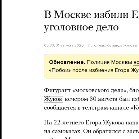
В Москве избили Е
уголовное дело
05:33, 31 августа 2020
Источник:
Команда Жукова
Обновление.
Полиция Москвы
в
«Побои» после избиения Егора Жу
Фигурант «московского дела», бл
Жуков
вечером 30 августа был из
сообщается
в телеграм-канале «К
На 22-летнего Егора Жукова напал
на самокатах. Он обратился с за