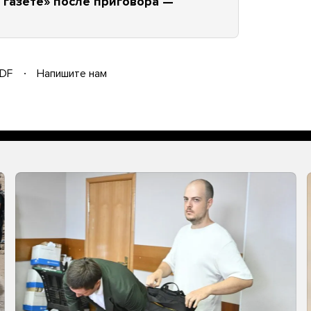
 газете» после приговора —
DF
Напишите нам