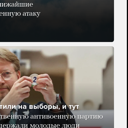
ближайшие
енную атаку
тили на выборы, и тут
твенную антивоенную партию
ддержали молодые люди