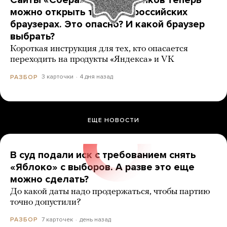
Сайты «Сбера» и других банков теперь
можно открыть только в российских
браузерах. Это опасно? И какой браузер
выбрать?
Короткая инструкция для тех, кто опасается
переходить на продукты «Яндекса» и VK
3 карточки
4 дня назад
РАЗБОР
ЕЩЕ НОВОСТИ
В суд подали иск с требованием снять
«Яблоко» с выборов. А разве это еще
можно сделать?
До какой даты надо продержаться, чтобы партию
точно допустили?
7 карточек
день назад
РАЗБОР