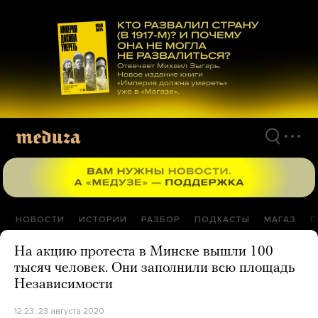
Перейти
к
материалам
НОВОСТИ
ИСТОРИИ
РАЗБОР
ПОДКАСТЫ
МАГАЗ
П
На акцию протеста в Минске вышли 100
тысяч человек. Они заполнили всю площадь
Независимости
12:23, 23 августа 2020