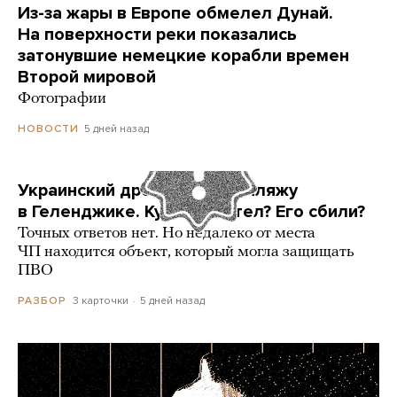
Из-за жары в Европе обмелел Дунай.
На поверхности реки показались
затонувшие немецкие корабли времен
Второй мировой
Фотографии
5 дней назад
НОВОСТИ
Украинский дрон попал по пляжу
в Геленджике. Куда он летел? Его сбили?
Точных ответов нет. Но недалеко от места
ЧП находится объект, который могла защищать
ПВО
3 карточки
5 дней назад
РАЗБОР