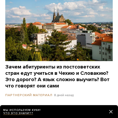
Зачем абитуриенты из постсоветских
стран едут учиться в Чехию и Словакию?
Это дорого? А язык сложно выучить? Вот
что говорят они сами
8 дней назад
ПАРТНЕРСКИЙ МАТЕРИАЛ
МЫ ИСПОЛЬЗУЕМ КУКИ!
ЧТО ЭТО ЗНАЧИТ?