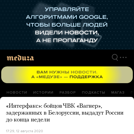
Перейти
к
материалам
НОВОСТИ
ИСТОРИИ
РАЗБОР
ПОДКАСТЫ
МАГАЗ
П
«Интерфакс»: бойцов ЧВК «Вагнер»,
задержанных в Белоруссии, выдадут России
до конца недели
17:29, 12 августа 2020