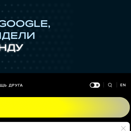
EN
ЩЬ ДРУГА