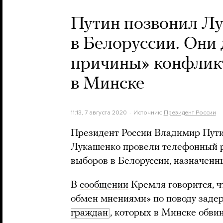
Путин позвонил Лу
в Белоруссии. Они
причины» конфликт
в Минске
11:13, 7 августа 2020
Источник:
Президент России
Президент России Владимир Пути
Лукашенко провели телефонный ра
выборов в Белоруссии, назначенны
В
сообщении
Кремля говорится, ч
обмен мнениями» по поводу заде
граждан
, которых в Минске обви