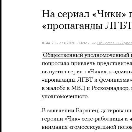
На сериал «Чики» 
«пропаганды ЛГБТ
18:44, 25 июля 2020
Источник:
Общественный упол
Общественный уполномоченный 
попросила привлечь представител
выпустил сериал «Чики», к админ
«пропаганды ЛГБТ и феминизма» 
в жалобе в МВД и Роскомнадзор, 
уполномоченного.
В заявлении Баранец, датированн
героини «Чик» секс-работницы и 
внимания «гомосексуальной полов