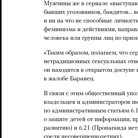
Мужчины же в сериале «выступаю
бывших уголовников, бандитов… в
и ни на что не способные личност
феминизма и действиями, направ
человека или группы лиц по призн
«Таким образом, полагаем, что се
нетрадиционных сексуальных отн
он находится в открытом доступе 
в жалобе Баранец.
В связи с этим общественный уп
владельцев и администраторов mor
по административным статьям 6.
о защите детей от информации, п
развитию) и 6.21 (Пропаганда н
среди несовершеннолетних).