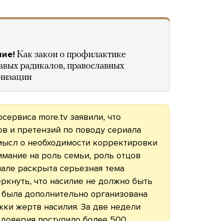
М
лие!
Как закон о профилактике
авых радикалов, православных
низации
сервиса more.tv заявили, что
в и претензий по поводу сериала
смысл о необходимости корректировки
мание на роль семьи, роль отцов
иале раскрыта серьезная тема
еркнуть, что насилие не должно быть
 была дополнительно организована
ки жертв насилия. За две недели
 доверия поступило более 500