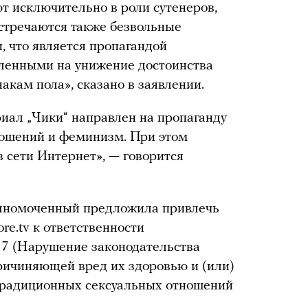
т исключительно в роли сутенеров,
стречаются также безвольные
и, что является пропагандой
ленными на унижение достоинства
акам пола», сказано в заявлении.
риал „Чики“ направлен на пропаганду
ошений и феминизм. При этом
в сети Интернет», — говорится
олномоченный предложила привлечь
e.tv к ответственности
17 (Нарушение законодательства
ричиняющей вред их здоровью и (или)
етрадиционных сексуальных отношений