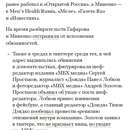
ранее работал в «Открытой России», а Миненко —
в Menʼs Health Russia, «Меле», «Газете.Ru»
и «Известиях».
На время разбирательств Гафарова
и Миненко
отстранили
от исполнения
обязанностей.
Также в тредах в твиттере среди тех, в чей
адрес выдвигались обвинения
в домогательствах, фигурировали шеф-
редактор издания «МБХ медиа» Сергей
Простаков, журналист «Дождя» Павел Лобков
и фоторедактор «МБХ медиа» Андрей Золотов.
Простаков
объявил
об уходе с поста шеф-
редактора. Лобков принес извинения
в фейсбуке, а главный редактор «Дождя» Тихон
Дзядко
пообещал
провести «ревизию
отношений внутри компании». Золотов заявил
в твитере, что
не признает
вины,
но уходит