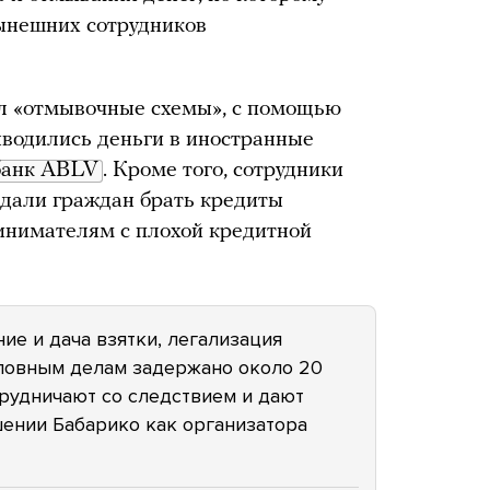
ынешних сотрудников
ил «отмывочные схемы», с помощью
ыводились деньги в иностранные
банк ABLV
. Кроме того, сотрудники
дали граждан брать кредиты
инимателям с плохой кредитной
ие и дача взятки, легализация
оловным делам задержано около 20
трудничают со следствием и дают
шении Бабарико как организатора