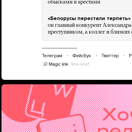
обысками и арестами
«Белорусы перестали терпеть»
он главный конкурент Александра
преступником, а коллег и близки
Телеграм
Фейсбук
Твиттер
P
Magic link
Что-что?