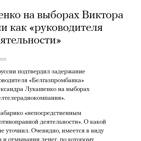
нко на выборах Виктора
и как «руководителя
ятельности»
ния
руссии подтвердил задержание
оводителя «Белгазпромбанка»
ександра Лукашенко на выборах
елтелерадиокомпания».
Бабарико «непосредственным
отивоправной деятельности». О какой
не уточнил. Очевидно, имеется в виду
в и отмывании денег, по которому