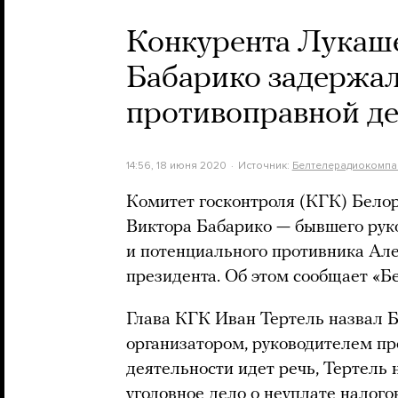
Конкурента Лукаше
Бабарико задержал
противоправной де
14:56, 18 июня 2020
Источник:
Белтелерадиокомпа
Комитет госконтроля (КГК) Бело
Виктора Бабарико — бывшего рук
и потенциального противника Ал
президента. Об этом сообщает «Б
Глава КГК Иван Тертель назвал 
организатором, руководителем пр
деятельности идет речь, Тертель 
уголовное дело о неуплате налого