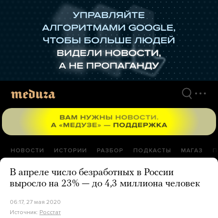
Перейти
к
материалам
НОВОСТИ
ИСТОРИИ
РАЗБОР
ПОДКАСТЫ
МАГАЗ
П
В апреле число безработных в России
выросло на 23% — до 4,3 миллиона человек
06:17, 27 мая 2020
Источник:
Росстат