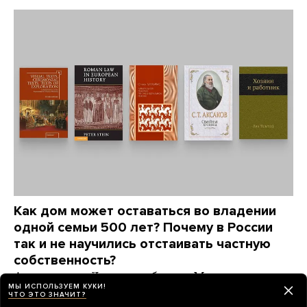
Как дом может оставаться во владении
одной семьи 500 лет? Почему в России
так и не научились отстаивать частную
собственность?
Автор книги «Люди за забором» Максим
МЫ ИСПОЛЬЗУЕМ КУКИ!
Трудолюбов советует книги, которые отвечают
ЧТО ЭТО ЗНАЧИТ?
на эти вопросы