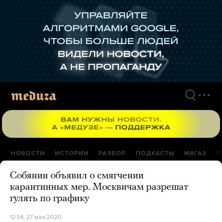
Перейти
к
материалам
НОВОСТИ
ИСТОРИИ
РАЗБОР
ПОДКАСТЫ
МАГАЗ
П
Собянин объявил о смягчении
карантинных мер. Москвичам разрешат
гулять по графику
12:54, 27 мая 2020