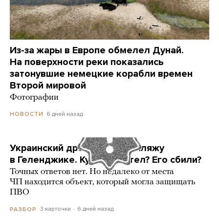
Из-за жары в Европе обмелел Дунай.
На поверхности реки показались
затонувшие немецкие корабли времен
Второй мировой
Фотографии
6 дней назад
НОВОСТИ
Украинский дрон попал по пляжу
в Геленджике. Куда он летел? Его сбили?
Точных ответов нет. Но недалеко от места
ЧП находится объект, который могла защищать
ПВО
3 карточки
6 дней назад
РАЗБОР