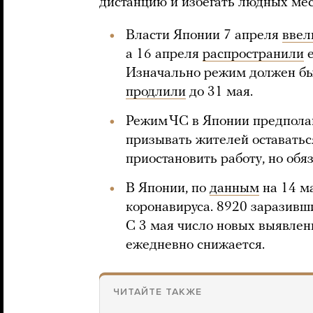
дистанцию и избегать людных мес
Власти Японии 7 апреля
ввел
а 16 апреля
распространили
е
Изначально режим должен был
продлили
до 31 мая.
Режим ЧС в Японии предполаг
призывать жителей оставатьс
приостановить работу, но обя
В Японии, по
данным
на 14 ма
коронавируса. 8920 заразивш
С 3 мая число новых выявлен
ежедневно снижается.
ЧИТАЙТЕ ТАКЖЕ