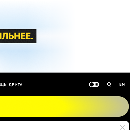
EN
ЩЬ ДРУГА