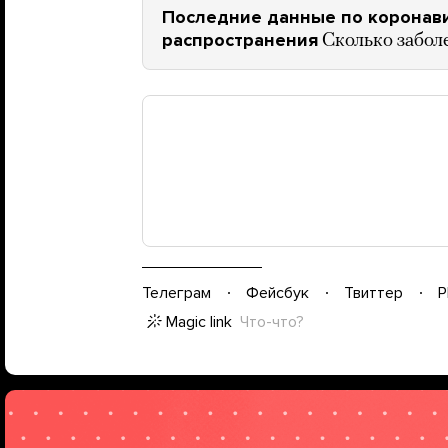
Последние данные по коронавир
распространения
Сколько забол
Телеграм
Фейсбук
Твиттер
P
Magic link
Что-что?