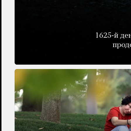
1625-й де
прод