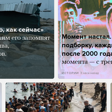
, как сейчас»
Момент настал
ким его запомнят
подборку, кажд
ва,
после 2000 год
ов.
момента — с тре
3 часа назад
ИСТОРИИ