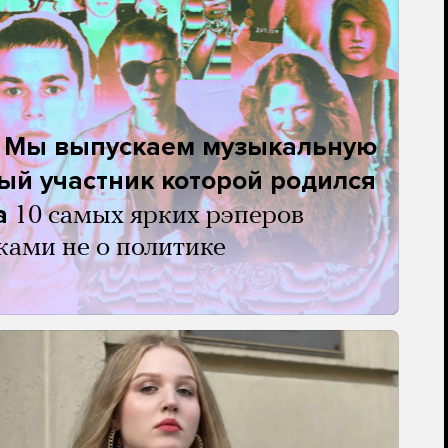
. Мы выпускаем музыкальную
ый участник которой родился
а
10 самых ярких рэперов
ками не о политике