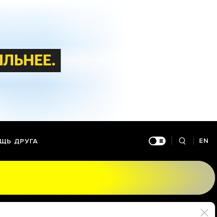
EN
ЩЬ ДРУГА