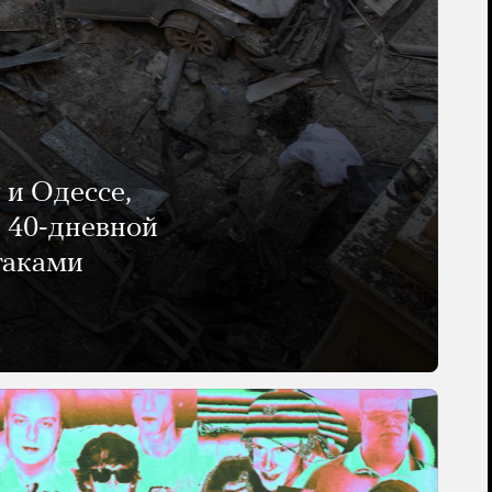
 и Одессе,
и 40-дневной
таками