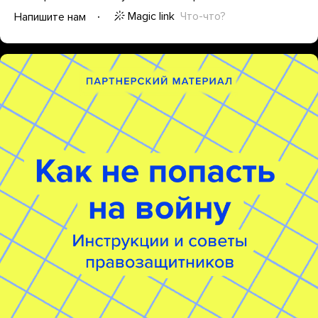
Magic link
Что-что?
Напишите нам