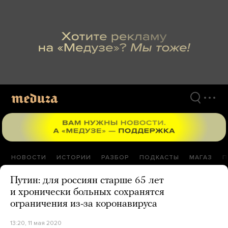
Перейти
к
материалам
НОВОСТИ
ИСТОРИИ
РАЗБОР
ПОДКАСТЫ
МАГАЗ
П
Путин: для россиян старше 65 лет
и хронически больных сохранятся
ограничения из-за коронавируса
13:20, 11 мая 2020