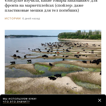
«Медуза» изучила, какие товары заказывают для
фронта на маркетплейсах (спойлер: даже
пластиковые мешки для тел погибших)
6 дней назад
ИСТОРИИ
Из-за жары в Европе обмелел Дунай.
МЫ ИСПОЛЬЗУЕМ КУКИ!
ЧТО ЭТО ЗНАЧИТ?
На поверхности реки показались