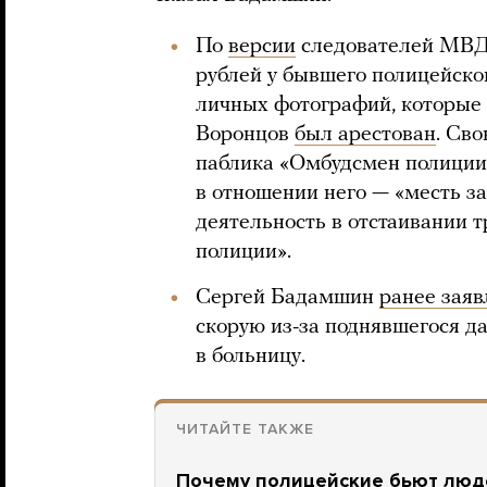
По
версии
следователей МВД,
рублей у бывшего полицейског
личных фотографий, которые 
Воронцов
был арестован
. Св
паблика «Омбудсмен полици
в отношении него — «месть з
деятельность в отстаивании 
полиции».
Сергей Бадамшин
ранее заяв
скорую из-за поднявшегося да
в больницу.
ЧИТАЙТЕ ТАКЖЕ
Почему полицейские бьют люд