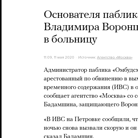
Основателя пабли
Владимира Воронцо
в больницу
11:09, 11 мая 2020
Источник:
Агентство «Москва»
Администратор паблика «Омбудс
арестованный по обвинению в вым
временного содержания (ИВС) в о
сообщает агентство «Москва» со 
Бадамшина, защищающего Ворон
«В ИВС на Петровке сообщили, ч
ночью снова вызвали скорую и он
сказал Бадамшин.