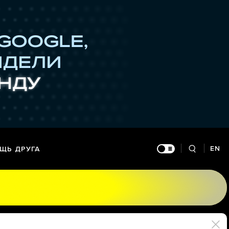
EN
ЩЬ ДРУГА