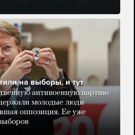
тили на выборы, и тут
твенную антивоенную партию
ддержали молодые люди
авшая оппозиция. Ее уже
 выборов