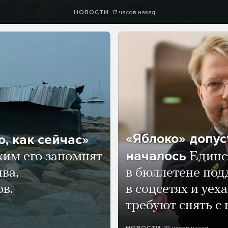
17 часов назад
НОВОСТИ
«Яблоко» допус
, как сейчас»
началось
ким его запомнят
Единс
ва,
в бюллетене по
ов.
в соцсетях и уех
требуют снять с