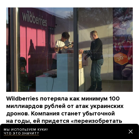
Wildberries потеряла как минимум 100
миллиардов рублей от атак украинских
дронов. Компания станет убыточной
на годы, ей придется «переизобретать
себя заново», пишет The Bell
МЫ ИСПОЛЬЗУЕМ КУКИ!
ЧТО ЭТО ЗНАЧИТ?