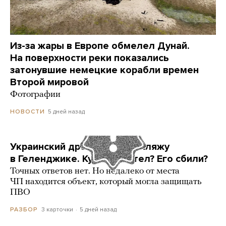
Из-за жары в Европе обмелел Дунай.
На поверхности реки показались
затонувшие немецкие корабли времен
Второй мировой
Фотографии
5 дней назад
НОВОСТИ
Украинский дрон попал по пляжу
в Геленджике. Куда он летел? Его сбили?
Точных ответов нет. Но недалеко от места
ЧП находится объект, который могла защищать
ПВО
3 карточки
5 дней назад
РАЗБОР