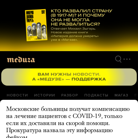
Перейти
к
материалам
НОВОСТИ
ИСТОРИИ
РАЗБОР
ПОДКАСТЫ
МАГАЗ
П
Московские больницы получат компенсацию
на лечение пациентов с COVID-19, только
если их доставили на скорой помощи.
Прокуратура назвала эту информацию
фейком