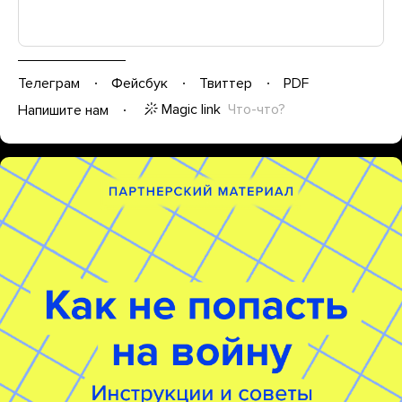
Телеграм
Фейсбук
Твиттер
PDF
Magic link
Что-что?
Напишите нам