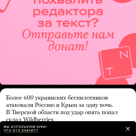
Более 600 украинских беспилотников
атаковали Россию и Крым за одну ночь.
В Тверской области под удар опять попал
склад Wildberries
МЫ ИСПОЛЬЗУЕМ КУКИ!
34 минуты назад
ЧТО ЭТО ЗНАЧИТ?