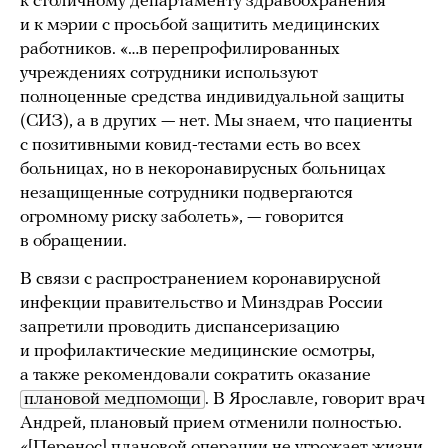
к столичному департаменту здравоохранения
и к мэрии с просьбой защитить медицинских
работников. «…в перепрофилированных
учреждениях сотрудники используют
полноценные средства индивидуальной защиты
(СИЗ), а в других — нет. Мы знаем, что пациенты
с позитивными ковид-тестами есть во всех
больницах, но в некоронавирусных больницах
незащищенные сотрудники подвергаются
огромному риску заболеть», — говорится
в обращении.
В связи с распространением коронавирусной
инфекции правительство и Минздрав России
запретили проводить диспансеризацию
и профилактические медицинские осмотры,
а также рекомендовали сократить оказание
плановой медпомощи
. В Ярославле, говорит врач
Андрей, плановый прием отменили полностью.
«[Перенос] плановой операции не угрожает жизни