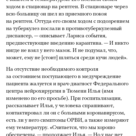
ходом в стационар на рентген. В стационаре через
всю больницу он шел из приемного покоя
на рентген. Оттуда его своим ходом с подозрением
на туберкулез послали в противотуберкулезный
диспансер, — описывает Лариса события,
предшествующие введению карантина. — И никто
нигде не взял у него мазок. И не подумал, что,
может, ему не [стоит] шляться среди кучи людей».
На отсутствие необходимого контроля
за состоянием поступающего в медучреждение
пациента жалуется и врач-диагност Федерального
центра нейрохирургии в Тюмени Илья (имя
изменено по его просьбе). При госпитализации,
рассказывает Илья, у человека спрашивают,
контактировал ли он с больными коронавирусом,
есть ли у него симптомы ОРВИ, а также измеряют
ему температуру. «Считается, что мы хорошо
обеспечены, — продолжает Илья. — Но у нас нет