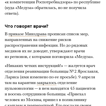
«к компетенции Роспотребнадзора» по республике
(куда «Медуза» обратилась, но не получила
ответа).
Что говорят врачи?
В
приказе Минздрава
прописан список мер,
направленных на снижение рисков
распространения инфекции. Но до рядовых
медиков их не доводят, утверждают врачи
из регионов, с которыми поговорила «Медуза».
«Никаких четких инструкций!» — жалуется врач
отделения реанимации больницы № 2 Ярославля,
Лариса (имя изменено по ее просьбе). 9 апреля
там на карантин
закрылось
отделение
пульмонологии — в нем находятся 45 пациентов
и восемь сотрудников больницы. «Приехал
человек из Москвы, пришел в поликлинику
с кашлем и температурой. Его послали своим