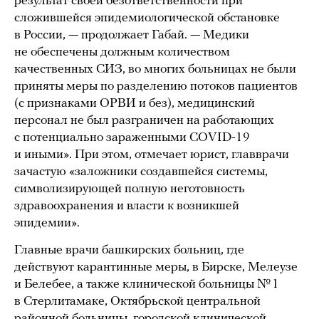
результат своей безответственности при
сложившейся эпидемиологической обстановке
в России, — продолжает Габай. — Медики
не обеспечены должным количеством
качественных СИЗ, во многих больницах не были
приняты меры по разделению потоков пациентов
(с признаками ОРВИ и без), медицинский
персонал не был разграничен на работающих
с потенциально зараженными COVID-19
и иными». При этом, отмечает юрист, главврачи
зачастую «заложники создавшейся системы,
символизирующей полную неготовность
здравоохранения и власти к возникшей
эпидемии».
Главные врачи башкирских больниц, где
действуют карантинные меры, в Бирске, Мелеузе
и Белебее, а также клинической больницы № 1
в Стерлитамаке, Октябрьской центральной
районной больницы, городской клинической