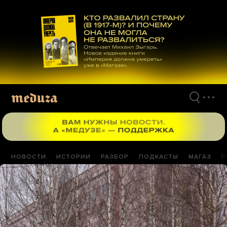
Перейти
к
материалам
НОВОСТИ
ИСТОРИИ
РАЗБОР
ПОДКАСТЫ
МАГАЗ
П