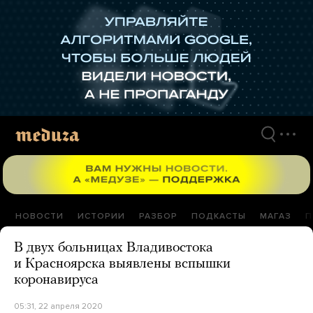
Перейти
к
материалам
НОВОСТИ
ИСТОРИИ
РАЗБОР
ПОДКАСТЫ
МАГАЗ
П
В двух больницах Владивостока
и Красноярска выявлены вспышки
коронавируса
05:31, 22 апреля 2020