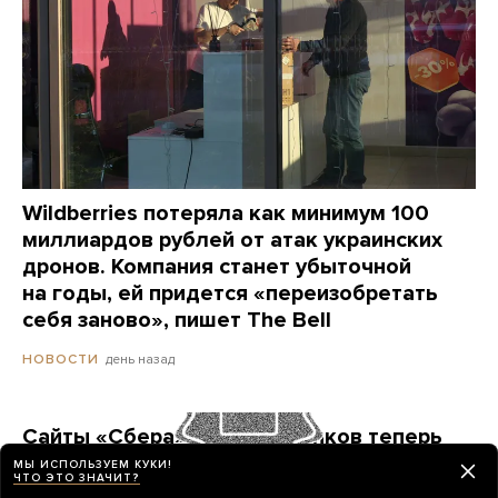
Wildberries потеряла как минимум 100
миллиардов рублей от атак украинских
дронов. Компания станет убыточной
на годы, ей придется «переизобретать
себя заново», пишет The Bell
день назад
НОВОСТИ
Сайты «Сбера» и других банков теперь
можно открыть только в российских
МЫ ИСПОЛЬЗУЕМ КУКИ!
ЧТО ЭТО ЗНАЧИТ?
браузерах. Это опасно? И какой браузер