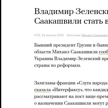
Владимир Зеленск
Саакашвили стать
11:53, 22 апреля 2020
Источник:
Михаил Саакашви
Бывший президент Грузии и бывш
области Михаил Саакашвили
соо
Украины Владимир Зеленский пр
страны по реформам.
Замглавы фракции «Слуга народа»
сказала
«Интерфаксу», что канди
рассматривают на пост вице-прем
о назначении Саакашвили могут 