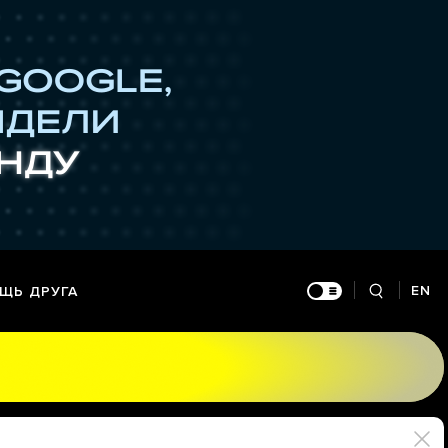
EN
ЩЬ ДРУГА