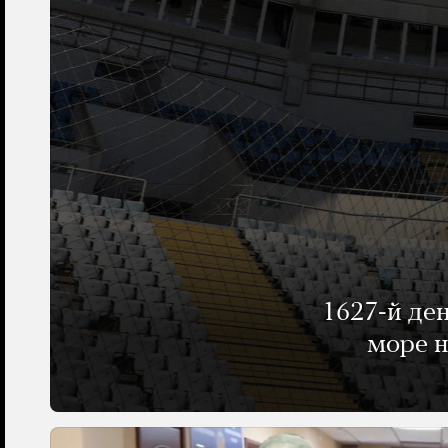
1627-й де
море н