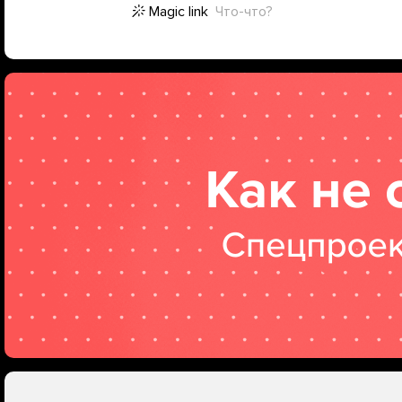
Magic link
Что-что?