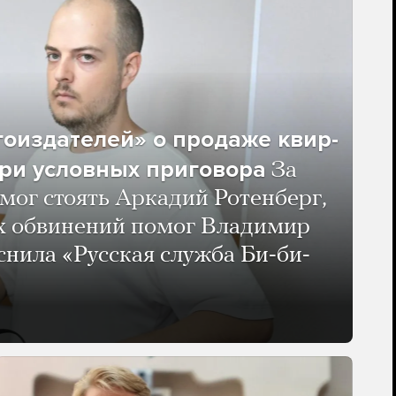
гоиздателей» о продаже квир-
ри условных приговора
За
мог стоять Аркадий Ротенберг,
ых обвинений помог Владимир
нила «Русская служба Би-би-