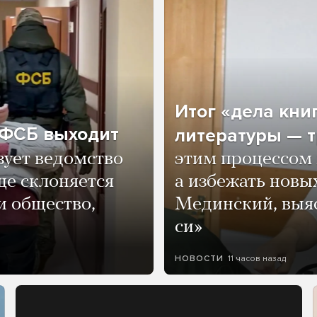
Итог «дела кни
о ФСБ выходит
литературы — т
зует ведомство
этим процессом 
ще склоняется
а избежать нов
и общество,
Мединский, выяс
си»
11 часов назад
НОВОСТИ