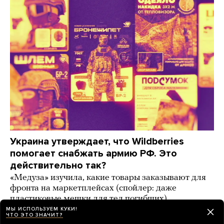
Украина утверждает, что Wildberries
помогает снабжать армию РФ. Это
действительно так?
«Медуза» изучила, какие товары заказывают для
фронта на маркетплейсах (спойлер: даже
пластиковые мешки для тел погибших)
МЫ ИСПОЛЬЗУЕМ КУКИ!
ЧТО ЭТО ЗНАЧИТ?
3 дня назад
ИСТОРИИ