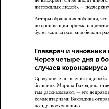
не выбирает. Он не щадит никого:
ни пожилых людей», — подчеркнул
Авторы обращения добавили, что 
по организации приема пациентов 
будет жаловаться, «пообещали ра
Главврач и чиновники 
Через четыре дня в б
случаев коронавируса
Сразу после появления видеообр
больницы Марина Бахолдина
отв
там рассказывают, — это неправд
комментариями Бахолдина отправ
по здравоохранению.