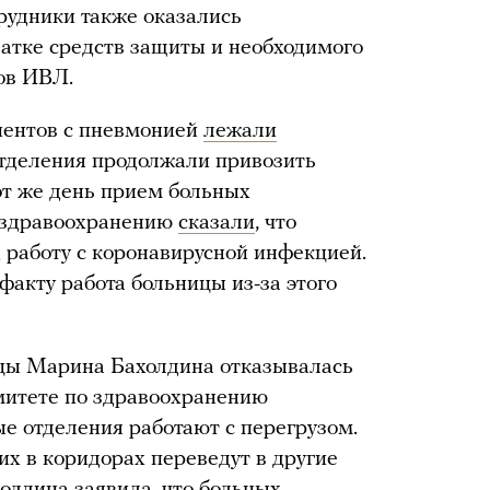
рудники также оказались
ватке средств защиты и необходимого
ов ИВЛ.
иентов с пневмонией
лежали
 отделения продолжали привозить
от же день прием больных
о здравоохранению
сказали
, что
работу с коронавирусной инфекцией.
факту работа больницы из-за этого
цы Марина Бахолдина отказывалась
митете по здравоохранению
ые отделения работают с перегрузом.
их в коридорах переведут в другие
холдина
заявила
, что больных