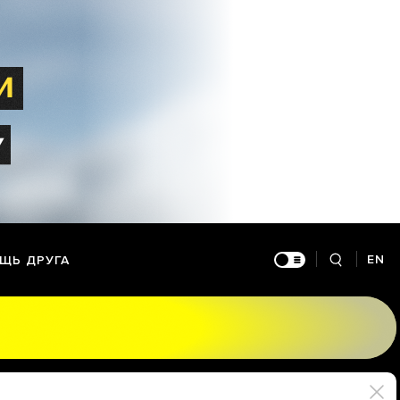
EN
ЩЬ ДРУГА